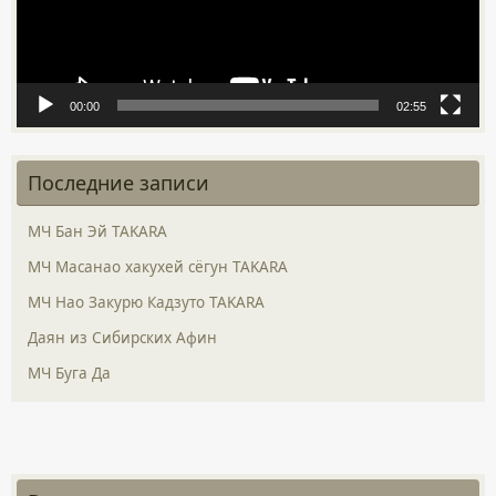
k
т
ь
00:00
02:55
Последние записи
МЧ Бан Эй TAKARA
МЧ Масанао хакухей сёгун TAKARA
МЧ Нао Закурю Кадзуто TAKARA
Даян из Сибирских Афин
МЧ Буга Да