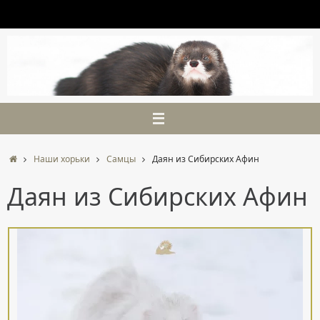
Перейти
к
содержимому
Главная
Наши хорьки
Самцы
Даян из Сибирских Афин
Даян из Сибирских Афин