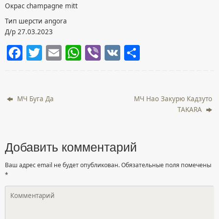
Окрас champagne mitt
Тип шерсти angora
Д/р 27.03.2023
F
T
E
W
Vi
V
О
a
w
m
h
b
K
т
c
itt
ai
at
er
п
e
er
l
s
р
МЧ Буга Да
МЧ Нао Закурю Кадзуто
b
A
а
TAKARA
o
p
в
o
p
и
Добавить комментарий
k
т
Ваш адрес email не будет опубликован.
Обязательные поля помечены
ь
*